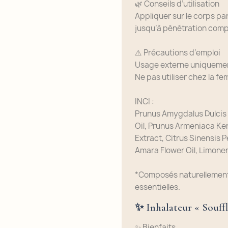
🌿 Conseils d’utilisation
Appliquer sur le corps p
jusqu’à pénétration comp
⚠️ Précautions d’emploi
Usage externe uniqueme
Ne pas utiliser chez la f
INCI :
Prunus Amygdalus Dulcis 
Oil, Prunus Armeniaca Kerne
Extract, Citrus Sinensis 
Amara Flower Oil, Limonene
*Composés naturellement 
essentielles.
✨ Inhalateur « Souff
✨ Bienfaits