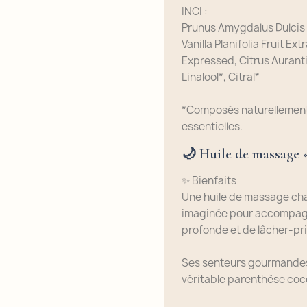
INCI :
Prunus Amygdalus Dulcis O
Vanilla Planifolia Fruit Ext
Expressed, Citrus Aurant
Linalool*, Citral*
*Composés naturellement 
essentielles.
🌙
Huile de massage 
✨ Bienfaits
Une huile de massage ch
imaginée pour accompag
profonde et de lâcher-pri
Ses senteurs gourmandes
véritable parenthèse coc