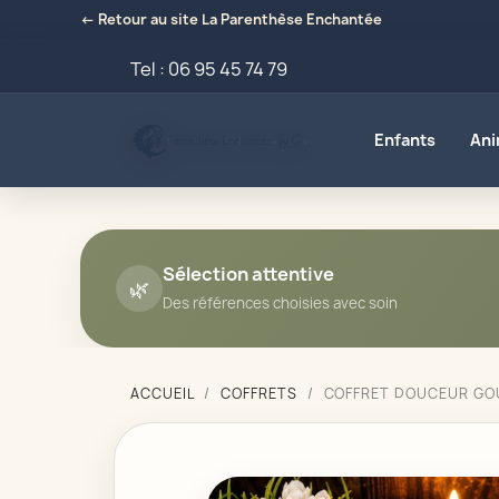
← Retour au site La Parenthèse Enchantée
Tel :
06 95 45 74 79
Enfants
An
Sélection attentive
🌿
Des références choisies avec soin
ACCUEIL
COFFRETS
COFFRET DOUCEUR G