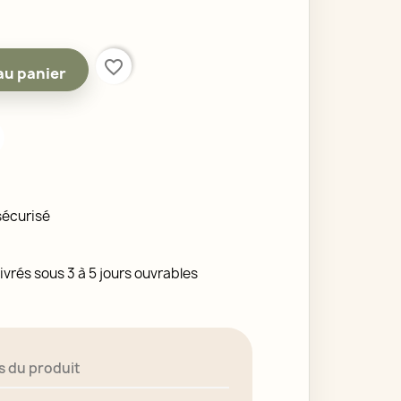
favorite_border
au panier
sécurisé
ivrés sous 3 à 5 jours ouvrables
s du produit