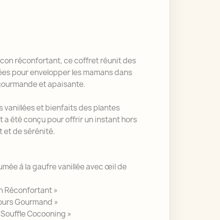
on réconfortant, ce coffret réunit des
nées pour envelopper les mamans dans
gourmande et apaisante.
 vanillées et bienfaits des plantes
a été conçu pour offrir un instant hors
 et de sérénité.
mée à la gaufre vanillée avec œil de
on Réconfortant »
lours Gourmand »
 Souffle Cocooning »