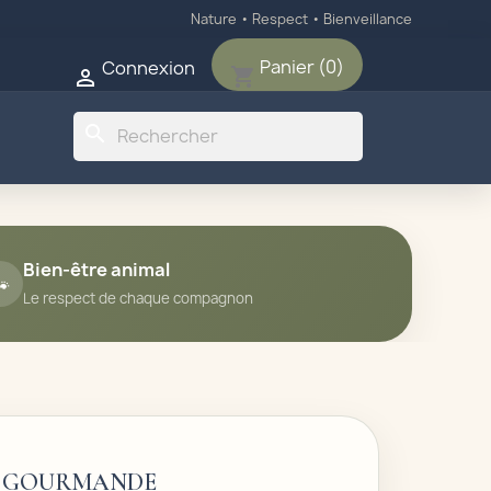
Nature • Respect • Bienveillance
Panier
(0)
Connexion
shopping_cart

search
Bien-être animal

Le respect de chaque compagnon
R GOURMANDE