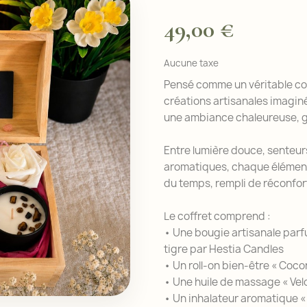
49,00 €
Aucune taxe
Pensé comme un véritable coc
créations artisanales imagi
une ambiance chaleureuse, 
Entre lumière douce, senteurs
aromatiques, chaque élément 
du temps, rempli de réconfort
Le coffret comprend :
• Une bougie artisanale parfu
tigre par Hestia Candles
• Un roll-on bien-être « Coc
• Une huile de massage « Ve
• Un inhalateur aromatique «