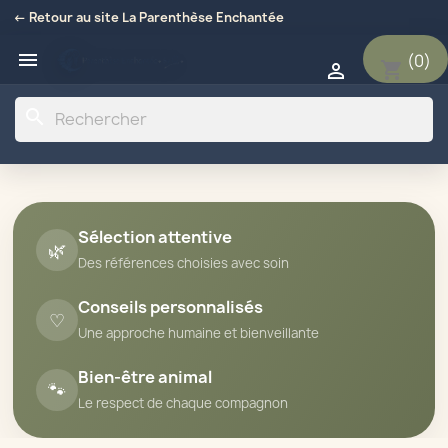
← Retour au site La Parenthèse Enchantée

(0)
shopping_cart

search
Sélection attentive
🌿
Des références choisies avec soin
Conseils personnalisés
♡
Une approche humaine et bienveillante
Bien-être animal
🐾
Le respect de chaque compagnon