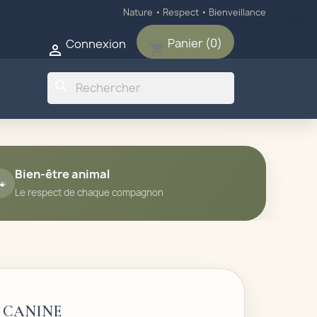
Nature • Respect • Bienveillance
Panier
(0)
Connexion
shopping_cart

search
Bien-être animal

Le respect de chaque compagnon
 CANINE